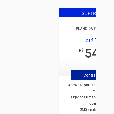
SUPER OFERTA
PLANO DA TIM CONTR
até 7,5GB
54
R$
,99
/mês
Contrate Online
Aproveite para fazer o plano
tenha:
Ligações ilimitadas para q
operadora
SMS ilimitado TIM-TI