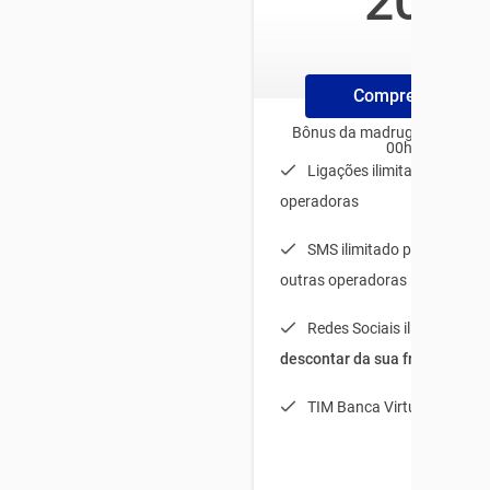
20
/mês
Compre ChipTim
Bônus da madrugada para us
00h e 06h
Ligações ilimitadas para t
operadoras
SMS ilimitado para TIM + 
outras operadoras
Redes Sociais ilimitadas (
s
descontar da sua franquia
)
TIM Banca Virtual Light