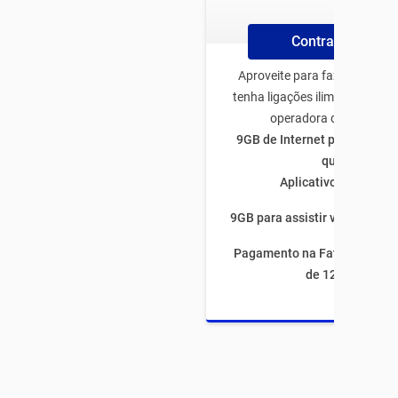
Contrate Online
Aproveite para fazer o plano
tenha ligações ilimitadas par
operadora de todo Bras
9GB de Internet para utiliza
quiser
Aplicativos ilimitado
9GB para assistir vídeos por 
Pagamento na Fatura com fi
de 12 meses