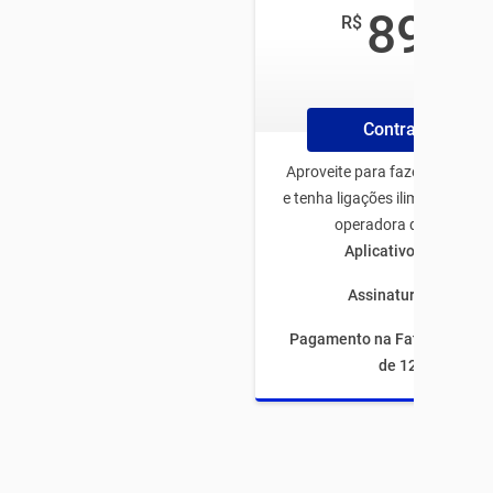
89
R$
,99
/mês
Contrate Plano
Aproveite para fazer o plano 
e tenha ligações ilimitadas pa
operadora de todo Bras
Aplicativos ilimitado
Assinaturas inclusas
Pagamento na Fatura com fi
de 12 meses