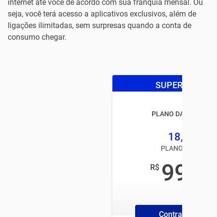
internet até você de acordo com sua franquia mensal. Ou
seja, você terá acesso a aplicativos exclusivos, além de
ligações ilimitadas, sem surpresas quando a conta de
consumo chegar.
SUPER OFERTA
PLANO DA TIM BLAC
18,5GB
PLANO TIM PÓS
99
R$
,00
/mês
Contrate Online