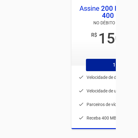
Assine
200 Mega
e
400 MEGA
NO DÉBITO AUTOMÁTI
150
R$
,00
/mês
1056
Velocidade de download: 
Velocidade de upload: 80 
Parceiros de vídeos
Receba 400 MB durante 1