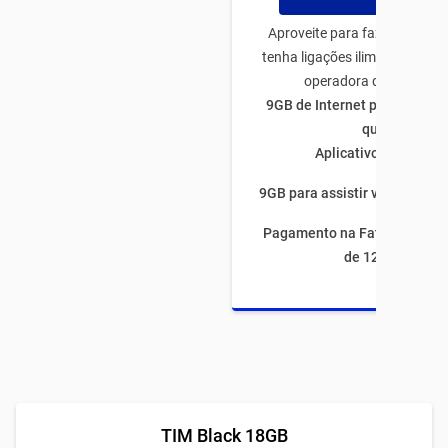
Aproveite para fazer o plano
tenha ligações ilimitadas par
operadora de todo Bras
9GB de Internet para utiliza
quiser
Aplicativos ilimitado
9GB para assistir vídeos por 
Pagamento na Fatura com fi
de 12 meses
TIM Black 18GB