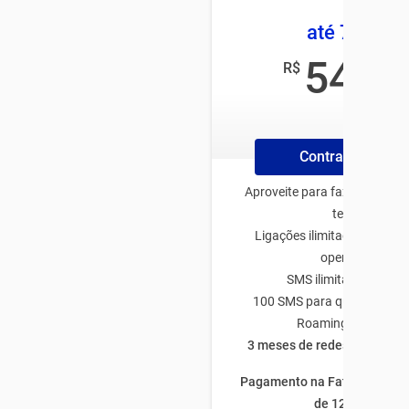
até 7,5GB
54
R$
,99
/mês
Contrate Online
Aproveite para fazer o plano
tenha:
Ligações ilimitadas para q
operadora
SMS ilimitado TIM-TI
100 SMS para qualquer op
Roaming Nacional
3 meses de redes sociais à
Pagamento na Fatura com fi
de 12 meses