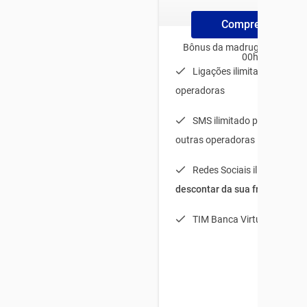
Compre ChipTim
Bônus da madrugada para us
00h e 06h
Ligações ilimitadas para t
operadoras
SMS ilimitado para TIM + 
outras operadoras
Redes Sociais ilimitadas (
s
descontar da sua franquia
)
TIM Banca Virtual Light