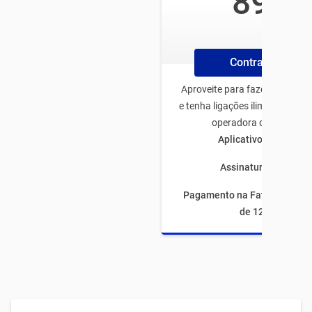
89
/mês
Contrate Plano
Aproveite para fazer o plano 
e tenha ligações ilimitadas pa
operadora de todo Bras
Aplicativos ilimitado
Assinaturas inclusas
Pagamento na Fatura com fi
de 12 meses