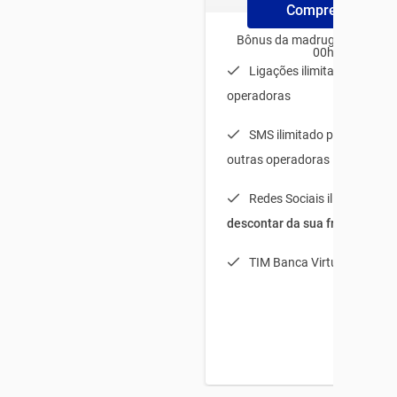
Compre ChipTim
Bônus da madrugada para us
00h e 06h
Ligações ilimitadas para t
operadoras
SMS ilimitado para TIM + 
outras operadoras
Redes Sociais ilimitadas (
s
descontar da sua franquia
)
TIM Banca Virtual Light