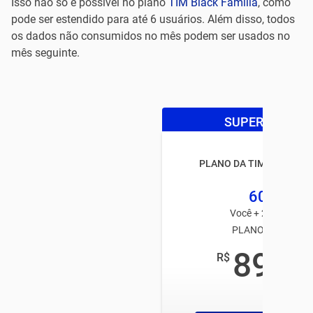
Isso não só é possível no plano
TIM Black Família
, como
pode ser estendido para até 6 usuários. Além disso, todos
os dados não consumidos no mês podem ser usados no
mês seguinte.
SUPER OFERTA
PLANO DA TIM BLACK FA
60GB
Você + 2 usuários
PLANO TIM PÓS
89
R$
,99
/mês