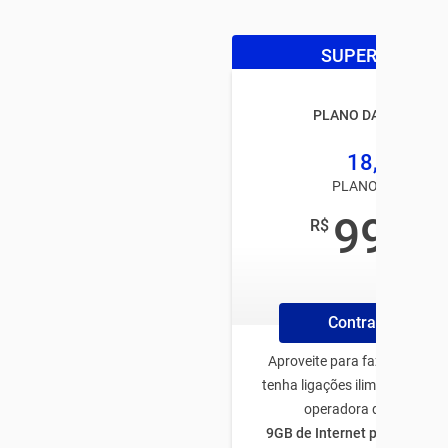
SUPER OFERTA
PLANO DA TIM BLAC
18,5GB
PLANO TIM PÓS
99
R$
,00
/mês
Contrate Online
Aproveite para fazer o plano
tenha ligações ilimitadas par
operadora de todo Bras
9GB de Internet para utiliza