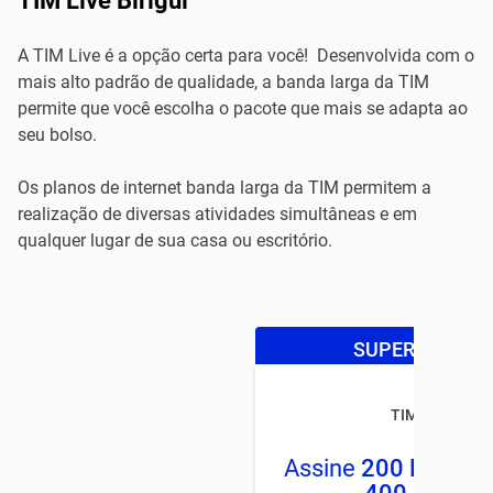
TIM Live Birigui
A TIM Live é a opção certa para você! Desenvolvida com o
mais alto padrão de qualidade, a banda larga da TIM
permite que você escolha o pacote que mais se adapta ao
seu bolso.
Os planos de internet banda larga da TIM permitem a
realização de diversas atividades simultâneas e em
qualquer lugar de sua casa ou escritório.
SUPER OFERTA
TIM LIVE
Assine
200 Mega
e