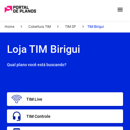
Home
Cobertura TIM
TIM SP
TIM Birigui
Loja TIM Birigui
Qual plano você está buscando?
TIM Live
TIM Controle