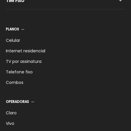
TIM Fixo
TIM LIve 600 Mega
TIM Live 1 Giga
TIM Fixo Pré-pago
TIM Wi-Fi
TIM Fixo Pós-pago
PLANOS
TIM Fixo Controle
Celular
Internet residencial
TV por assinatura
Telefone fixo
Combos
OPERADORAS
Claro
Vivo