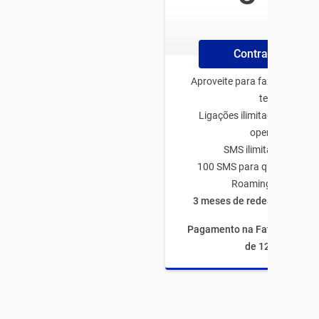
/mês
Contrate Online
Aproveite para fazer o plano
tenha:
Ligações ilimitadas para q
operadora
SMS ilimitado TIM-TI
100 SMS para qualquer op
Roaming Nacional
3 meses de redes sociais à
Pagamento na Fatura com fi
de 12 meses