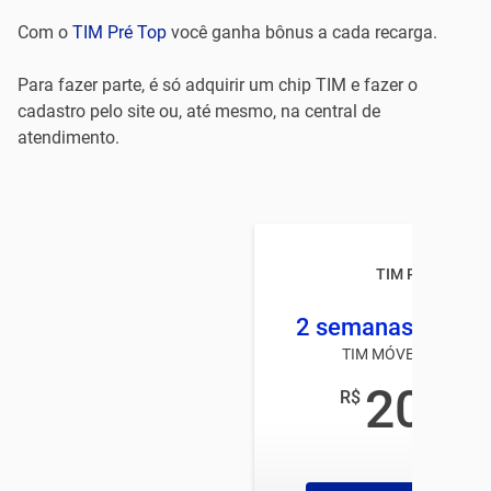
Com o
TIM Pré Top
você ganha bônus a cada recarga.
Para fazer parte, é só adquirir um chip TIM e fazer o
cadastro pelo site ou, até mesmo, na central de
atendimento.
TIM Pré TOP
2 semanas 2 GB +
TIM MÓVEL PRÉ-PAG
20
R$
,00
/mês