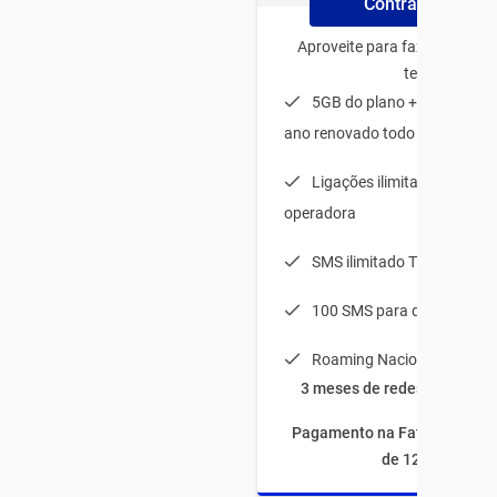
Contrate Online
Aproveite para fazer o plano
tenha:
5GB do plano + 20GB de b
ano renovado todo mês
Ligações ilimitadas para q
operadora
SMS ilimitado TIM-TIM
100 SMS para qualquer op
Roaming Nacional
3 meses de redes sociais à
Pagamento na Fatura com fi
de 12 meses