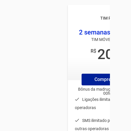
TIM Pré TOP
2 semanas 2 GB +
TIM MÓVEL PRÉ-PAG
20
R$
,00
/mês
Compre ChipTim
Bônus da madrugada para us
00h e 06h
Ligações ilimitadas para t
operadoras
SMS ilimitado para TIM + 
outras operadoras