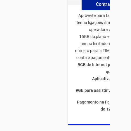
Contrate Online
Aproveite para fazer o plano
tenha ligações ilimitadas par
operadora de todo Bras
15GB do plano + 50GB de b
tempo limitado + 5GB traze
número para a TIM + 5GB na a
conta e pagamento através d
9GB de Internet para utiliza
quiser
Aplicativos ilimitado
9GB para assistir vídeos por 
Pagamento na Fatura com fi
de 12 meses