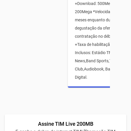
+Download: 500Mega e Upload
200Mega *Velocidades válidas
meses enquanto durar o perío
degustação da oferta, mediant
contratação no débito automát
+Taxa de habilitação12x R$15 
Inclusos: Estádio TNT Sports,
News,Band Sports,TIM Games
Club,Audiobook, Babbel eTIM 
Digital.
Assine TIM Live 200MB