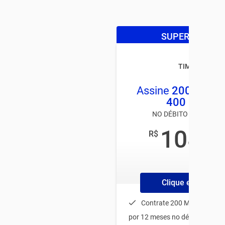
SUPER OFERTA
TIM LIVE
Assine
200MB
e 
400 MEGA
NO DÉBITO AUTOMÁTI
108
R$
,00
/mês
Clique e Contrate
Contrate 200 MEGA e lev
por 12 meses no débito automá