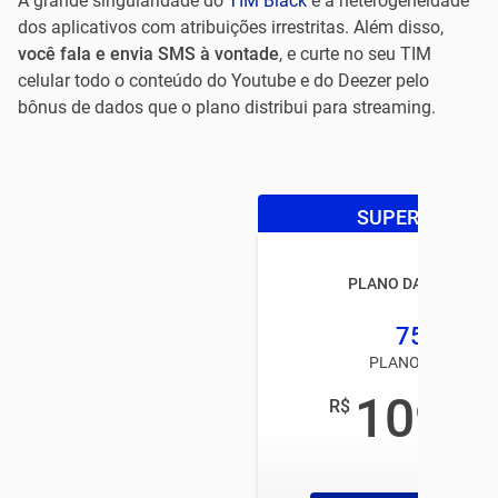
A grande singularidade do
TIM Black
é a heterogeneidade
dos aplicativos com atribuições irrestritas. Além disso,
você fala e envia SMS à vontade
, e curte no seu TIM
celular todo o conteúdo do Youtube e do Deezer pelo
bônus de dados que o plano distribui para streaming.
SUPER OFERTA
PLANO DA TIM BLAC
75GB
PLANO TIM PÓS
109
R$
,99
/mês