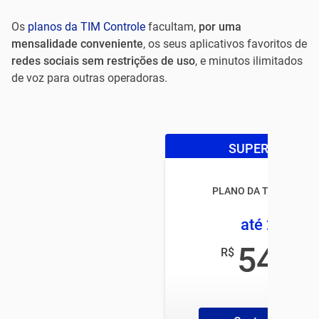
Os
planos da TIM Controle
facultam,
por uma
mensalidade conveniente
, os seus aplicativos favoritos de
redes sociais sem restrições de uso
,
e minutos ilimitados
de voz para outras operadoras.
SUPER OFERTA
PLANO DA TIM CONTR
até 25GB
54
R$
,99
/mês