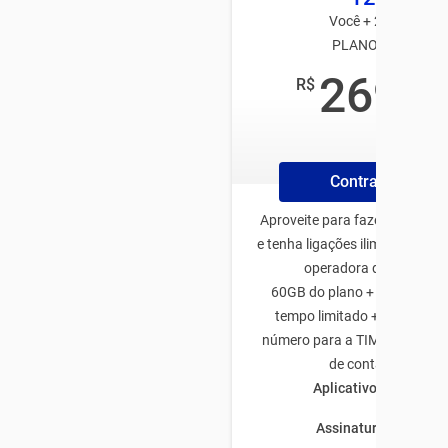
Você + 2 usuários
PLANO TIM PÓS
269
R$
,99
/mês
Contrate Plano
Aproveite para fazer o plano 
e tenha ligações ilimitadas pa
operadora de todo Bras
60GB do plano + 50GB de b
tempo limitado + 5GB traze
número para a TIM + 10GB na
de conta C6 Bank
Aplicativos ilimitado
Assinaturas inclusas