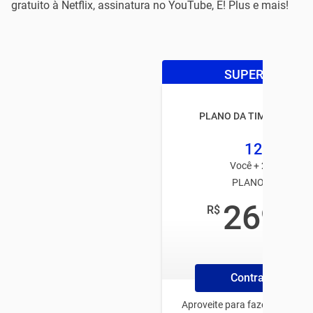
gratuito à Netflix, assinatura no YouTube, E! Plus e mais!
SUPER OFERTA
PLANO DA TIM BLACK FA
125GB
Você + 2 usuários
PLANO TIM PÓS
269
R$
,99
/mês
Contrate Plano
Aproveite para fazer o plano 