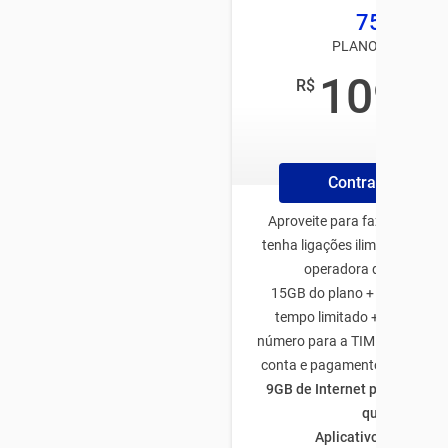
75GB
PLANO TIM PÓS
109
R$
,99
/mês
Contrate Online
Aproveite para fazer o plano
tenha ligações ilimitadas par
operadora de todo Bras
15GB do plano + 50GB de b
tempo limitado + 5GB traze
número para a TIM + 5GB na a
conta e pagamento através d
9GB de Internet para utiliza
quiser
Aplicativos ilimitado