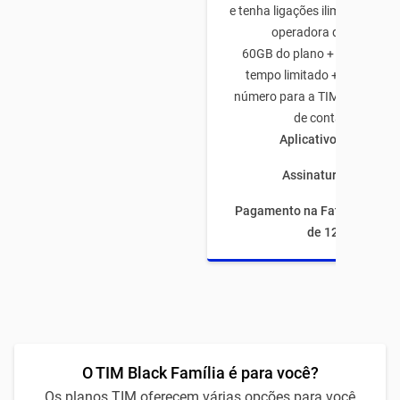
e tenha ligações ilimitadas pa
operadora de todo Bras
60GB do plano + 50GB de b
tempo limitado + 5GB traze
número para a TIM + 10GB na
de conta C6 Bank
Aplicativos ilimitado
Assinaturas inclusas
Pagamento na Fatura com fi
de 12 meses
O TIM Black Família é para você?
Os planos TIM oferecem várias opções para você