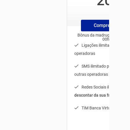
20
/mês
Compre ChipTim
Bônus da madrugada para us
00h e 06h
Ligações ilimitadas para t
operadoras
SMS ilimitado para TIM + 
outras operadoras
Redes Sociais ilimitadas (
s
descontar da sua franquia
)
TIM Banca Virtual Light