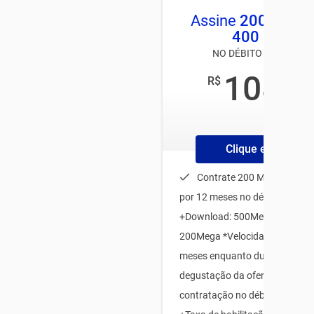
Assine
200MB
e 
400 MEGA
NO DÉBITO AUTOMÁTI
108
R$
,00
/mês
Clique e Contrate
Contrate 200 MEGA e lev
por 12 meses no débito automá
+Download: 500Mega e Upload
200Mega *Velocidades válidas
meses enquanto durar o perío
degustação da oferta, mediant
contratação no débito automát