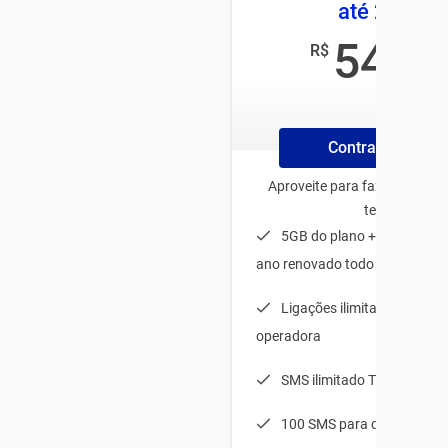
até 25GB
54
R$
,99
/mês
Contrate Online
Aproveite para fazer o plano
tenha:
5GB do plano + 20GB de b
ano renovado todo mês
Ligações ilimitadas para q
operadora
SMS ilimitado TIM-TIM
100 SMS para qualquer op