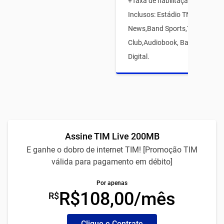
+Taxa de habilitação12x R$15 
Inclusos: Estádio TNT Sports,
News,Band Sports,TIM Games
Club,Audiobook, Babbel eTIM 
Digital.
Assine TIM Live 200MB
E ganhe o dobro de internet TIM! [Promoção TIM
válida para pagamento em débito]
Por apenas
R$108,00/mês
R$
Clique e Contrate