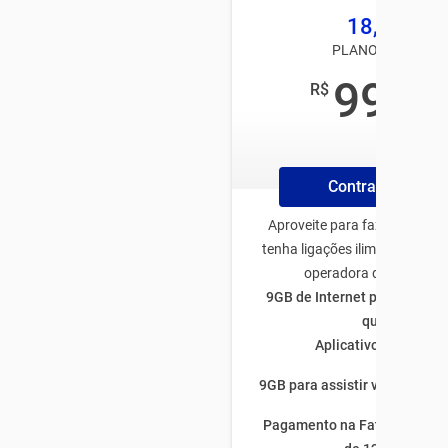
18,5GB
PLANO TIM PÓS
99
R$
,00
/mês
Contrate Online
Aproveite para fazer o plano
tenha ligações ilimitadas par
operadora de todo Bras
9GB de Internet para utiliza
quiser
Aplicativos ilimitado
9GB para assistir vídeos por 
Pagamento na Fatura com fi