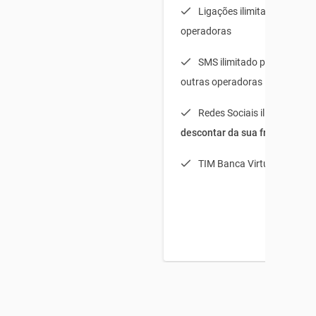
Ligações ilimitadas para t
operadoras
SMS ilimitado para TIM + 
outras operadoras
Redes Sociais ilimitadas (
s
descontar da sua franquia
)
TIM Banca Virtual Light