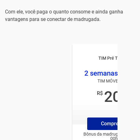
Com ele, você paga o quanto consome e ainda ganha
vantagens para se conectar de madrugada.
TIM Pré TOP PARAN
2 semanas 2 GB +
TIM MÓVEL PRÉ-PAG
20
R$
,00
/mês
Compre ChipTim
Bônus da madrugada para us
00h e 06h