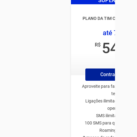
SUPER OFERTA
PLANO DA TIM CONTROLE
até 7,5GB
54
R$
,99
/mês
Contrate Online
Aproveite para fazer o plano
tenha:
Ligações ilimitadas para q
operadora
SMS ilimitado TIM-TI
100 SMS para qualquer op
Roaming Nacional