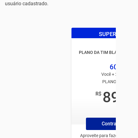
usuário cadastrado.
SUPER OFERTA
PLANO DA TIM BLACK FAMÍL
60GB
Você + 2 usuários
PLANO TIM PÓS
89
R$
,99
/mês
Contrate Plano
Aproveite para fazer o plano 