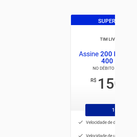
SUPER OFERTA
TIM LIVE PARANÁ
Assine
200 Mega
e
400 MEGA
NO DÉBITO AUTOMÁTI
150
R$
,00
/mês
1056
Velocidade de download: 
Velocidade de upload: 80 