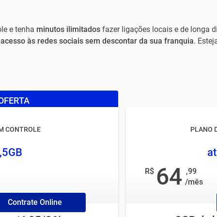
le e tenha
minutos ilimitados
fazer ligações locais e de longa d
e
acesso às redes sociais sem descontar da sua franquia
. Este
OFERTA
IM CONTROLE
PLANO 
7,5GB
at
64
R$
,99
/mês
Contrate Online