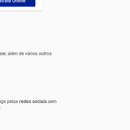
trate Online
er, além de vários outros
ega pelas
redes sociais
sem
r
.