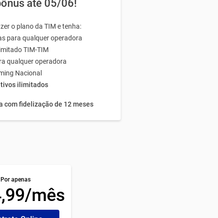
ônus até 05/06!
zer o plano da TIM e tenha:
das para qualquer operadora
limitado TIM-TIM
a qualquer operadora
ming Nacional
tivos ilimitados
 com fidelização de 12 meses
Por apenas
4,99/mês