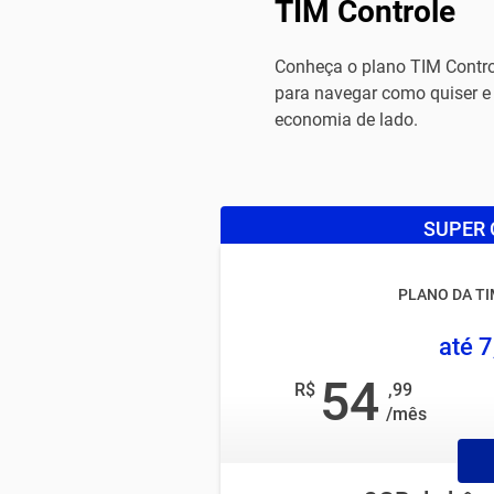
TIM Controle
Conheça o plano TIM Contro
para navegar como quiser 
economia de lado.
SUPER 
PLANO DA T
até 
54
R$
,99
/mês