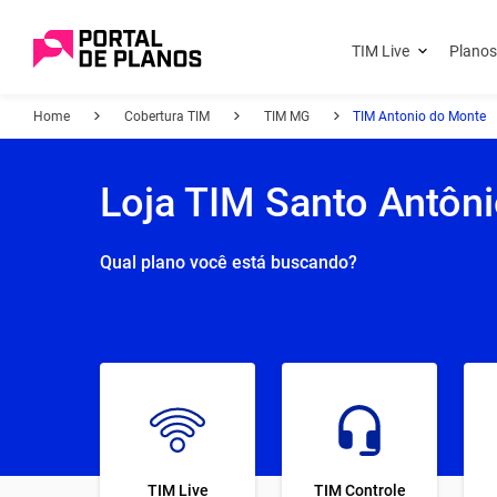
TIM Live
Planos
Home
Cobertura TIM
TIM MG
TIM Antonio do Monte
Loja TIM Santo Antôn
Qual plano você está buscando?
TIM Live
TIM Controle