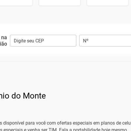
e na
ião
nio do Monte
 disponível para você com ofertas especiais em planos de celula
es especiais e venha ser TIM. Fala a portabilidade hoje mesmo.