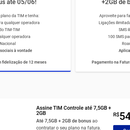
s até 05/06!
+2GB de b
 plano da TIM e tenha:
Aproveite para fa
ara qualquer operadora
Ligações ilimita
ado TIM-TIM
SMS i
alquer operadora
100 SMS par
Nacional
Roa
sociais à vontade
Aplica
 fidelização de 12 meses
Pagamento na Fatura
Assine TIM Controle até 7,5GB +
2GB
5
R$
Até 7,5GB + 2GB de bonus
ao
contratar o seu plano na fatura.