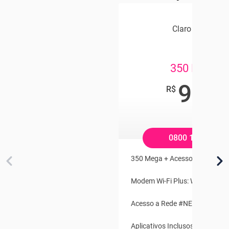
Claro Internet
350 MEGA
99
,90
R$
/mês
0800 100 2121
350 Mega + Acesso a Globopla
Modem Wi-Fi Plus: Wi-Fi fora d
Acesso a Rede #NET-CLARO-W
Aplicativos Inclusos: Claro TV