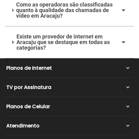
Como as operadoras são classificadas
quanto à qualidade das chamadas de
vídeo em Aracaju?
Existe um provedor de internet em
Aracaju que se destaque em todas as
categorias?
Planos de Internet
Internet Fibra Ótica
TV por Assinatura
Internet Rural
Vivo Fibra
NET TV
Planos de Celular
NET Internet
Claro TV
TIM Live
SKY TV
Planos Nextel
Atendimento
SKY Internet
Vivo TV
NET Celular