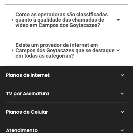
Como as operadoras são classificadas
quanto à qualidade das chamadas de
vídeo em Campos dos Goytacazes?
Existe um provedor de internet em
Campos dos Goytacazes que se destaque
em todas as categorias?
Planos de Internet
Internet Fibra Ótica
TV por Assinatura
Internet Rural
Vivo Fibra
NET TV
Planos de Celular
NET Internet
Claro TV
TIM Live
SKY TV
Planos Nextel
Atendimento