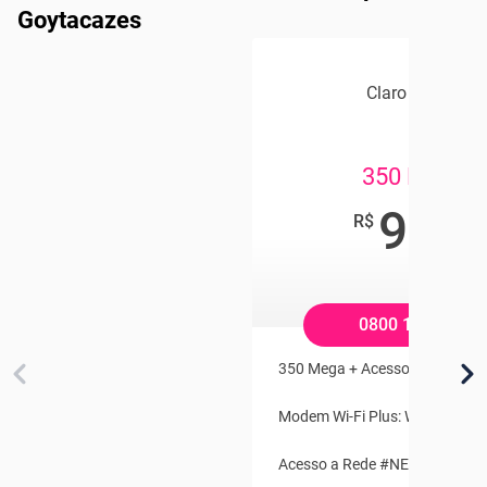
Goytacazes
Claro Internet
350 MEGA
99
,90
R$
/mês
0800 100 2121
350 Mega + Acesso a Globopla
Modem Wi-Fi Plus: Wi-Fi fora d
Acesso a Rede #NET-CLARO-W