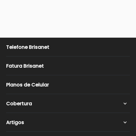
Telefone Brisanet
Fatura Brisanet
Planos de Celular
Cobertura
Fortaleza
Artigos
João Pessoa
Maceió
Brisanet é boa?