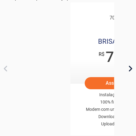
70 Mb
BRISAFIBRA
75
,00
R$
/mês
Assine Já
Instalação inclusa
100% fibra ópitca
Modem com uma porta Et
Download 70 Mbps
Upload 35 Mbps