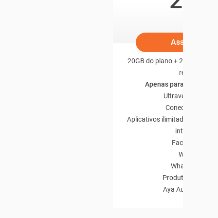
29
/mês
Assine já
20GB do plano + 2GB Roaming
rede)
Apenas para dados móv
Ultravelocidade
Conectividade
Aplicativos ilimitados sem de
internet
Facebook
Waze
WhatsApp
Produto Incluso
Aya Audio Book