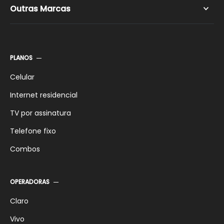
Outras Marcas
Natal
Aracaju
Claro
Recife
Oi
PLANOS
Campina Grande
SKY
Teresina
Vivo
Celular
TIM
Internet residencial
TV por assinatura
Telefone fixo
Combos
OPERADORAS
Claro
Vivo